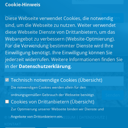
Cookie-Hinweis
* Pflichtfeld
Diese Webseite verwendet Cookies, die notwendig
sind, um die Webseite zu nutzen. Weiter verwendet
diese Webseite Dienste von Drittanbietern, um das
Webangebot zu verbessern (Website-Optmierung).
Newsletter
Für die Verwendung bestimmter Dienste wird Ihre
Einwilligung benötigt. Ihre Einwilligung können Sie
Erhalten Sie Neuigkeiten aus dem Landtag und der Region.
jederzeit widerrufen. Weitere Informationen finden Sie
in der
Datenschutzerklärung
.
Technisch notwendige Cookies (
Übersicht
)
Die notwendigen Cookies werden allein für den
* Pflichtfeld
ordnungsgemäßen Gebrauch der Webseite benötigt.
Cookies von Drittanbietern (
Übersicht
)
Zur Optimierung unserer Webseite binden wir Dienste und
Angebote von Drittanbietern ein.
© MARTIN SCHÖFFEL, MdL |
IMPRESSUM
|
DATENSCHUTZ
|
KONTAKT