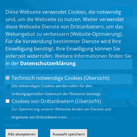
* Pflichtfeld
Diese Webseite verwendet Cookies, die notwendig
sind, um die Webseite zu nutzen. Weiter verwendet
diese Webseite Dienste von Drittanbietern, um das
Webangebot zu verbessern (Website-Optmierung).
Newsletter
Für die Verwendung bestimmter Dienste wird Ihre
Einwilligung benötigt. Ihre Einwilligung können Sie
Erhalten Sie Neuigkeiten aus dem Landtag und der Region.
jederzeit widerrufen. Weitere Informationen finden Sie
in der
Datenschutzerklärung
.
Technisch notwendige Cookies (
Übersicht
)
Die notwendigen Cookies werden allein für den
* Pflichtfeld
ordnungsgemäßen Gebrauch der Webseite benötigt.
Cookies von Drittanbietern (
Übersicht
)
Zur Optimierung unserer Webseite binden wir Dienste und
Angebote von Drittanbietern ein.
© MARTIN SCHÖFFEL, MdL |
IMPRESSUM
|
DATENSCHUTZ
|
KONTAKT
Alle akzeptieren
Auswahl speichern